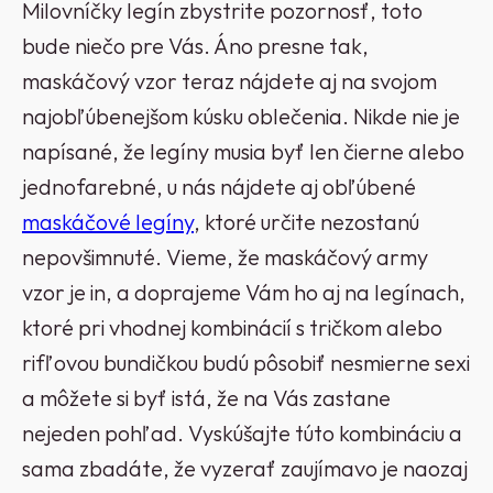
Milovníčky legín zbystrite pozornosť, toto
bude niečo pre Vás. Áno presne tak,
maskáčový vzor teraz nájdete aj na svojom
najobľúbenejšom kúsku oblečenia. Nikde nie je
napísané, že legíny musia byť len čierne alebo
jednofarebné, u nás nájdete aj obľúbené
maskáčové legíny
, ktoré určite nezostanú
nepovšimnuté. Vieme, že maskáčový army
vzor je in, a doprajeme Vám ho aj na legínach,
ktoré pri vhodnej kombinácií s tričkom alebo
rifľovou bundičkou budú pôsobiť nesmierne sexi
a môžete si byť istá, že na Vás zastane
nejeden pohľad. Vyskúšajte túto kombináciu a
sama zbadáte, že vyzerať zaujímavo je naozaj