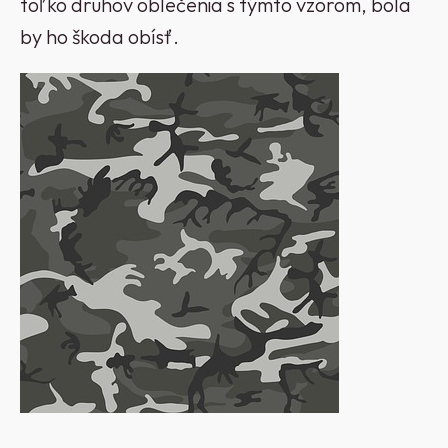
toľko druhov oblečenia s týmto vzorom, bola
by ho škoda obísť.