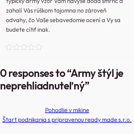
typický army vzor Vám navyše dodá šmrnc a
zahalí Vás rúškom tajomna no zároveň
odvahy, čo Vaše sebavedomie ocení a Vy sa
budete cítiť inak.
0 responses to “Army štýl je
neprehliadnuteľný”
Pohodlie v mikine
Štart podnikania s pripravenou ready made s.r.o.