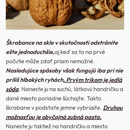
Škrabance na skle v skutočnosti odstránite
ešte jednoduchšie,
aj keď sa to na prvé
počutie môže zdať priam nemožné.
Nasledujúce spôsoby však fungujú iba pri nie
príliš hlbokých ryhách
. Prvým trikom je jedlá
sóda
. Naneste ju na suchú, látkovú handričku a
dané miesto poriadne šúchajte. Takto
škrabane v podstate jemne vybrúsite.
Druhou
možnosťou je obyčajná zubná pasta.
Naneste ju taktiež na handričku a miesto