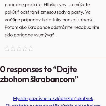
poriadne pretrite. Hlbšie ryhy, sa môžete
pokúsiť odstrániť zmesou sódy a pasty. Vo
väčšine prípadov tieto triky naozaj zaberú.
Potom ako škrabance odstránite nezabudnite
sklo poriadne vyumývať.
0 responses to “Dajte
zbohom škrabancom”
Myslite pozitívne a zvládnete čokoľvek
Sklerotizácia vám pomôže rýchlo a bez bolesti