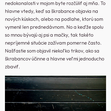
nedokonalosti v mojom byte rozčúliť aj mňa. To
hlavne vtedy, keď sa škrabance objavia na
nových kúskoch, alebo na podlahe, ktorú som
vymenil len prednedávnom. No a keďže spolu
so mnou bývajú aj psi a mačky, tak takéto
nepríjemné situácie zažívam pomerne často.
Našťastie som objavil niekoľko trikov, ako sa
škrabancov účinne a hlavne veľmi jednoducho
zbaviť.