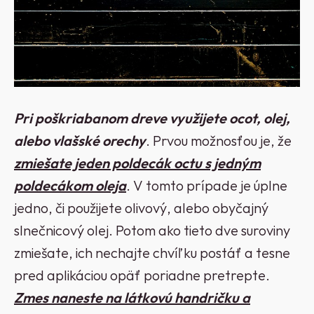
Pri poškriabanom dreve využijete ocot, olej,
alebo vlašské orechy
. Prvou možnosťou je, že
zmiešate jeden poldecák octu s jedným
poldecákom oleja
. V tomto prípade je úplne
jedno, či použijete olivový, alebo obyčajný
slnečnicový olej. Potom ako tieto dve suroviny
zmiešate, ich nechajte chvíľku postáť a tesne
pred aplikáciou opäť poriadne pretrepte.
Zmes naneste na látkovú handričku a