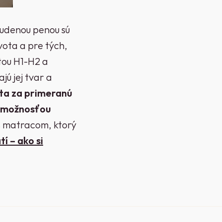
tudenou penou sú
vota a pre tých,
tou H1-H2 a
jú jej tvar a
ita za primeranú
a možnosťou
 s matracom, ktorý
í – ako si