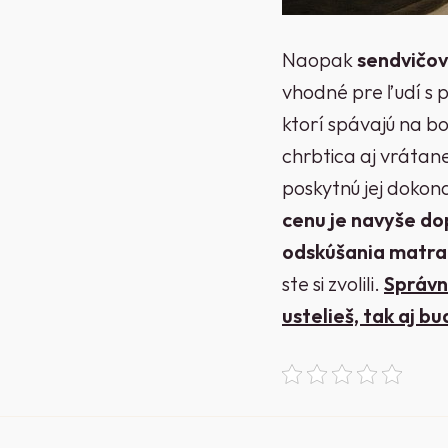
Naopak
sendvičov
vhodné pre ľudí s 
ktorí spávajú na b
chrbtica aj vrátane
poskytnú jej dokon
cenu je navyše d
odskúšania matra
ste si zvolili.
Správny
ustelieš, tak aj b