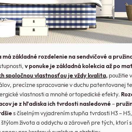
a má základné rozdelenie na sendvičové a pruži
stupnosti,
v ponuke je základná kolekcia až po mat
ch spoločnou vlastnosťou je vždy kvalita,
použitie
lov, precízne spracovanie v duchu patentovanej t
lergické vlastnosti a mnohé ortopedické efekty.
Roz
ov je z hľadiska ich tvrdosti nasledovné
–
pruži
rdšie
s číselným vyjadrením stupňa tvrdosti H3 – H5
m štýlom života a oddychu a zároveň pre tých, ktorí 
 oporu pre kostrové svalstvo a chrbticu.