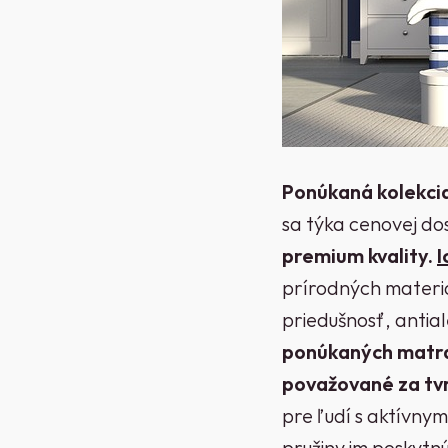
Ponúkaná kolekci
sa týka cenovej do
premium kvality.
I
prírodných materiá
priedušnosť, antia
ponúkaných matrac
považované za tv
pre ľudí s aktívny
pružiny im poskytnú