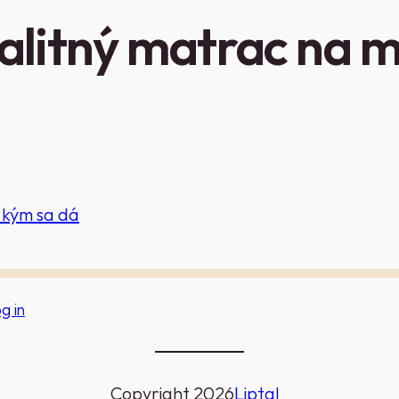
valitný matrac na 
 kým sa dá
g in
Copyright 2026
Liptal