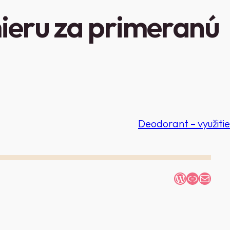
mieru za primeranú
Deodorant – využitie
WordPres
Link
Mail