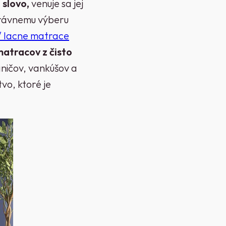
 slovo,
venuje sa jej
právnemu výberu
/ lacne matrace
matracov z čisto
áničov, vankúšov a
vo, ktoré je