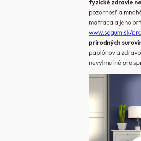
fyzické zdravie 
pozornosť a mnohé
matraca a jeho or
www.segum.sk/pro
prírodných suroví
paplónov a zdravot
nevyhnutné pre sp