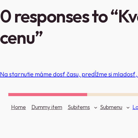
0 responses to “K
cenu”
Na starnutie máme dosť času, predĺžme si mladosť,
Home
Dummy item
Subitems
Submenu
Lo