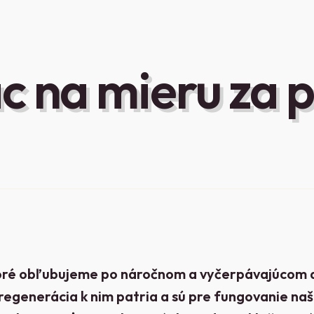
c na mieru za 
oré obľubujeme po náročnom a vyčerpávajúcom dn
regenerácia k nim patria a sú pre fungovanie naš