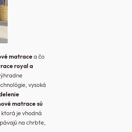
nové matrace
a čo
race royal a
 výhradne
echnológie, vysoká
delenie
nové matrace
sú
, ktorá je vhodná
spávajú na chrbte,