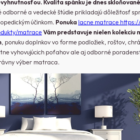
nevyhnutnosťou.
Kvalita spánku je dnes skloňované
 odborné a vedecké štúdie prikladajú dôležitosť s
topedickým účinkom.
Ponuka
lacne matrace https:/
dukty/matrace
Vám predstavuje nielen kolekciu 
n
, ponuku doplnkov vo forme podložiek, roštov, chr
ne vyhovujúcich poťahov ale aj odborné poradenst
rávny výber matraca.