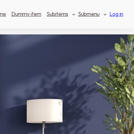
me
Dummy item
Subitems
Submenu
Log in