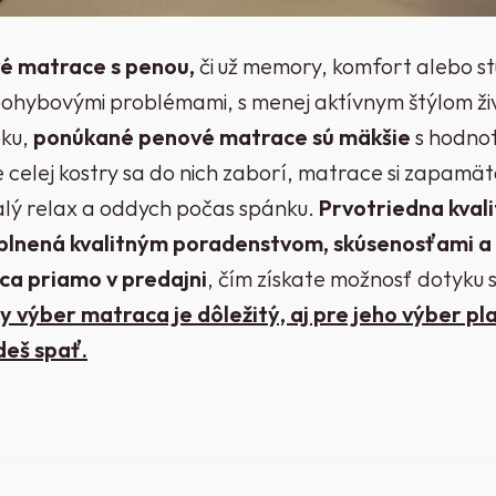
é matrace s penou,
či už memory, komfort alebo s
pohybovými problémami, s menej aktívnym štýlom ži
oku,
ponúkané penové matrace sú mäkšie
s hodno
 celej kostry sa do nich zaborí, matrace si zapamäta
alý relax a oddych počas spánku.
Prvotriedna kval
oplnená kvalitným poradenstvom, skúsenosťami 
ca priamo v predajni
, čím získate možnosť dotyku
 výber matraca je dôležitý, aj pre jeho výber plat
udeš spať.