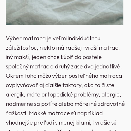
Výber matraca je veľmi individuálnou
záležitosťou, niekto má radšej tvrdší matrac,
iný mäkší, jeden chce kúpiť do postele
spoločný matrac a druhý zase dva jednotlivé.
Okrem toho môžu výber posteľného matraca
ovplyvňovať aj ďalšie faktory, ako to či ste
alergik, máte ortopedické problémy, alergie,
nadmerne sa potíte alebo máte iné zdravotné
ťažkosti. Mäkké matrace sú napríklad
vhodnejšie pre ľudí s menej kilami, tvrdšie sú