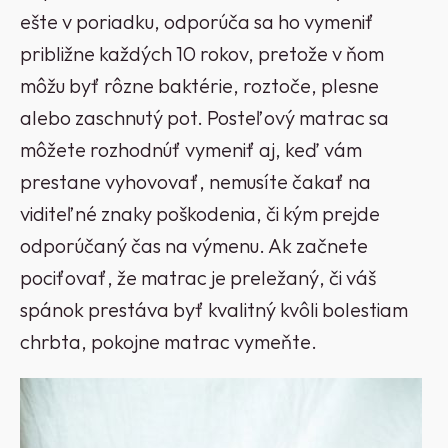
ešte v poriadku, odporúča sa ho vymeniť
približne každých 10 rokov, pretože v ňom
môžu byť rôzne baktérie, roztoče, plesne
alebo zaschnutý pot. Posteľový matrac sa
môžete rozhodnúť vymeniť aj, keď vám
prestane vyhovovať, nemusíte čakať na
viditeľné znaky poškodenia, či kým prejde
odporúčaný čas na výmenu. Ak začnete
pociťovať, že matrac je preležaný, či váš
spánok prestáva byť kvalitný kvôli bolestiam
chrbta, pokojne matrac vymeňte.