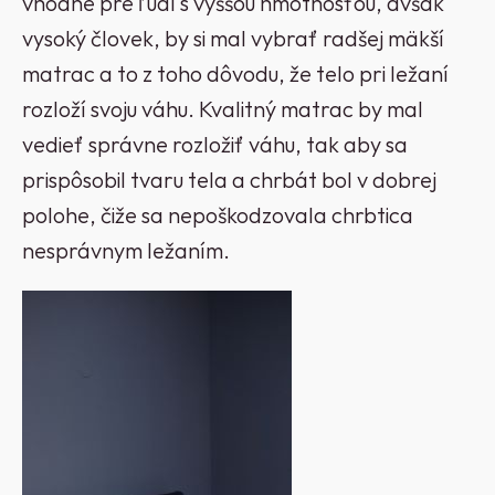
vhodné pre ľudí s vyššou hmotnosťou, avšak
vysoký človek, by si mal vybrať radšej mäkší
matrac a to z toho dôvodu, že telo pri ležaní
rozloží svoju váhu. Kvalitný matrac by mal
vedieť správne rozložiť váhu, tak aby sa
prispôsobil tvaru tela a chrbát bol v dobrej
polohe, čiže sa nepoškodzovala chrbtica
nesprávnym ležaním.