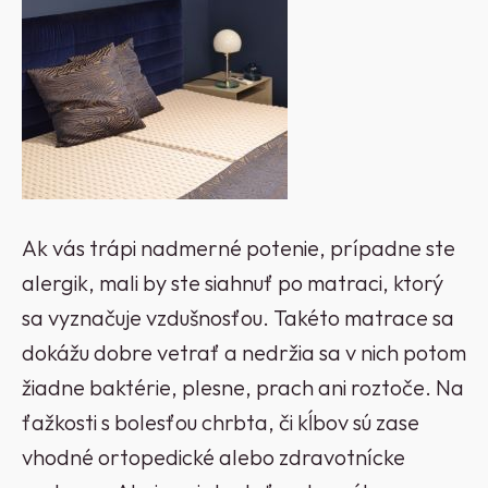
Ak vás trápi nadmerné potenie, prípadne ste
alergik, mali by ste siahnuť po matraci, ktorý
sa vyznačuje vzdušnosťou. Takéto matrace sa
dokážu dobre vetrať a nedržia sa v nich potom
žiadne baktérie, plesne, prach ani roztoče. Na
ťažkosti s bolesťou chrbta, či kĺbov sú zase
vhodné ortopedické alebo zdravotnícke