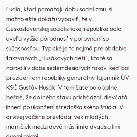
Ľudia, ktorí pamätajú dobu socializmu, si
možno ešte dokážu vybaviť, že v
Československej socialistickej republike bola
oveľa vyššia pôrodnosť v porovnaní so
súčasnosťou. Typické je to najmä pre obdobie
takzvaných „Husákových detí“, ktoré sa
narodili v dobe sedemdesiatych rokov, keď bol
prezidentom republiky generálny tajomník ÚV
KSČ Gustáv Husák. V tom čase bolo úplne
bežné, že do iného stavu prichádzali dievčatá
ihneď po ukončení stredoškolského štúdia. V
drvivej väčšine prevládal vek mladých
mamičiek medzi devätnástimi a dvadsiatimi
dvomi rokmi.