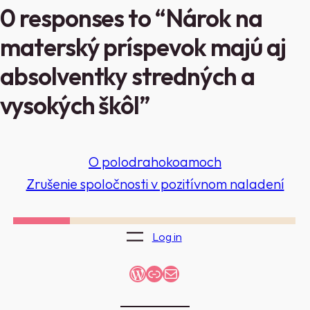
0 responses to “Nárok na
materský príspevok majú aj
absolventky stredných a
vysokých škôl”
O polodrahokoamoch
Zrušenie spoločnosti v pozitívnom naladení
Log in
WordPress
Link
Mail