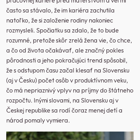
pracovnej kariére pred materstvom a veľmi
často sa stávalo, že im kariéra zachutila
natoľko, že si založenie rodiny nakoniec
rozmysleli. Spočiatku sa zdalo, že to bude
rozumné, pretože skôr zrelá žena vie, čo chce,
a čo od života očakávať, ale značný pokles
pôrodnosti a jeho pokračujúci trend spôsobil,
že s odstupom času začal klesať na Slovensku
(aj v Česku) počet osôb v produktívnom veku,
čo má nepriaznivý vplyv na príjmy do štátneho
rozpočtu. Inými slovami, na Slovensku aj v
Českej republike sa rodí čoraz menej detí a
národ pomaly vymiera.