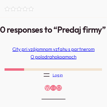
0 responses to “Predaj firmy”
City pri vzájomnom vzťahu s partnerom
O polodrahokoamoch
Log in
WordPress
Link
Mail