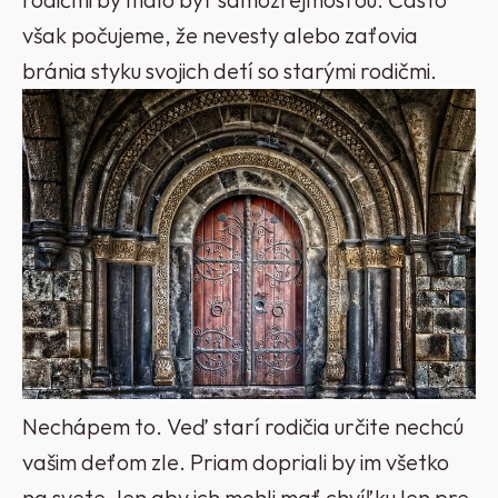
však počujeme, že nevesty alebo zaťovia
bránia styku svojich detí so starými rodičmi.
Nechápem to. Veď starí rodičia určite nechcú
vašim deťom zle. Priam dopriali by im všetko
na svete, len aby ich mohli mať chvíľku len pre