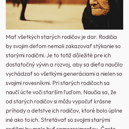
Mať všetkých starých rodičov je dar. Rodičia
by svojim deťom nemali zakazovať stýkanie so
starými rodičmi. Je to totiž dôležité pre ich
dostatočný vývin a rozvoj, aby sa dieťa naučilo
vychádzať so všetkými generáciami a nielen so
svojimi rovesníkmi. Pri starých rodičoch sa
naučí úcte voči starším ľuďom. Naučia sa, že
od starých rodičov si môžu vypočuť krásne
príhody o detstve ich rodičov, ktoré bolo úplne
iné ako to ich. Stretávať so svojimi starými
rodičmi by malo byť samozrejmosťou. Často