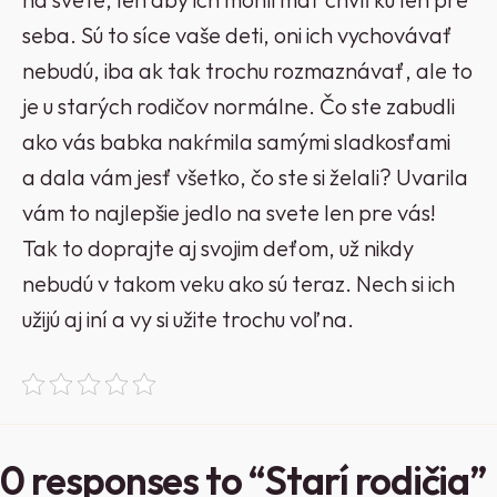
seba. Sú to síce vaše deti, oni ich vychovávať
nebudú, iba ak tak trochu rozmaznávať, ale to
je u starých rodičov normálne. Čo ste zabudli
ako vás babka nakŕmila samými sladkosťami
a dala vám jesť všetko, čo ste si želali? Uvarila
vám to najlepšie jedlo na svete len pre vás!
Tak to doprajte aj svojim deťom, už nikdy
nebudú v takom veku ako sú teraz. Nech si ich
užijú aj iní a vy si užite trochu voľna.
0 responses to “Starí rodičia”