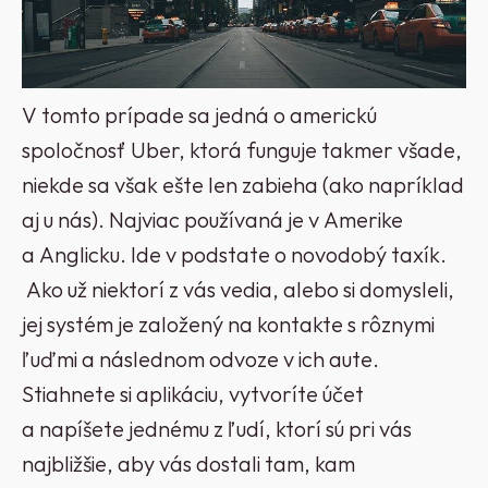
V tomto prípade sa jedná o americkú
spoločnosť Uber, ktorá funguje takmer všade,
niekde sa však ešte len zabieha (ako napríklad
aj u nás). Najviac používaná je v Amerike
a Anglicku. Ide v podstate o novodobý taxík.
Ako už niektorí z vás vedia, alebo si domysleli,
jej systém je založený na kontakte s rôznymi
ľuďmi a následnom odvoze v ich aute.
Stiahnete si aplikáciu, vytvoríte účet
a napíšete jednému z ľudí, ktorí sú pri vás
najbližšie, aby vás dostali tam, kam