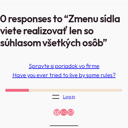
0 responses to “Zmenu sídla
viete realizovať len so
súhlasom všetkých osôb”
Spravte si poriadok vo firme
Have you ever tried to live by some rules?
Log in
WordPress
Link
Mail