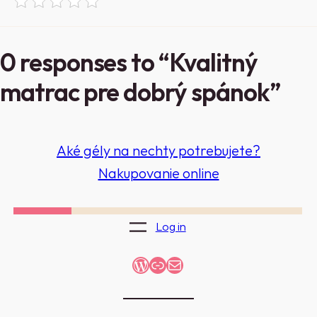
0 responses to “Kvalitný
matrac pre dobrý spánok”
Aké gély na nechty potrebujete?
Nakupovanie online
Log in
WordPress
Link
Mail