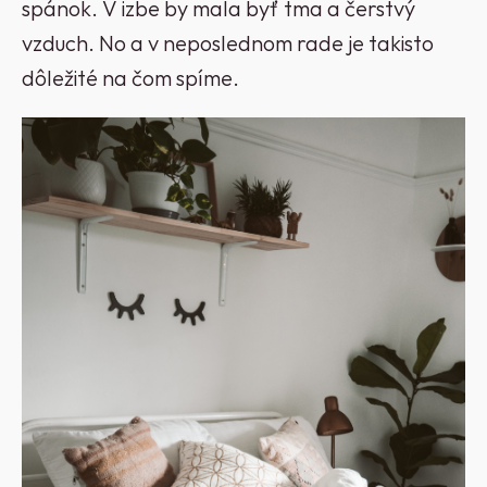
spánok. V izbe by mala byť tma a čerstvý
vzduch. No a v neposlednom rade je takisto
dôležité na čom spíme.