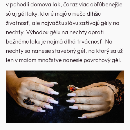
v pohodlí domova lak, čoraz viac obľúbenejšie
sú aj gél laky, ktoré majú o niečo dlhšiu
životnosť, ale najväčšiu slávu zažívajú gély na
nechty. Výhodou gélu na nechty oproti
bežnému laku je najmä dlhá trvácnosť. Na
nechty sa nanesie stavebný gél, na ktorý sa už
len v malom množstve nanesie povrchový gél.