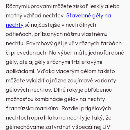
Rôznymi úpravami môžete získať lesklý alebo
matný vzhľad nechtov.
Stavebné gély na
nechty
sú najčastejšie v neutrálnych
odtieňoch, príbuzných nášmu vlastnému
nechtu. Povrchový gél je už v rôznych farbách
či prevedeniach. Na výber máte jednofarebné
gély, ale aj gély s rôznymi trblietavými
aplikáciami. Vďaka viacerým gélom takisto
môžete vykúzliť aj rôzne zaujímavé varianty
gélových nechtov. Dlhé roky je obľúbenou
možnosťou kombinácie gélov na nechty
francúzska manikúra. Rozdiel prigélových
nechtoch oproti laku na nechty je taký, že
gélnechávame zatvrdnúť v špeciálnej UV