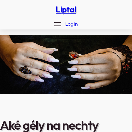
Skip
Liptal
to
content
Log in
Aké gély na nechty